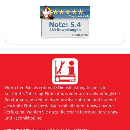
Wünschen Sie als optionale Dienstleistung technische
Auskünfte, Fahrzeug-Einbautipps oder auch vollumfängliche
Beratungen, so stehen Ihnen praxiserfahrene und laufend
geschulte Einbauspezialisten mit all ihrem Know-How zur
Verfügung. Wählen Sie dazu die extern betreute Beratungs-
und Technikhotline: