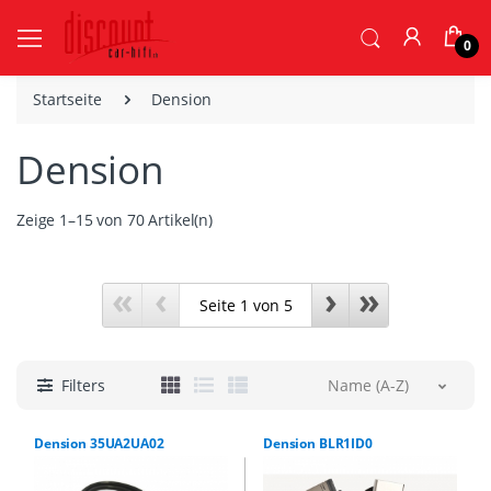
0
Startseite
Dension
Dension
Zeige 1–15 von 70 Artikel(n)
«
‹
›
»
Filters
Name (A-Z)
Dension 35UA2UA02
Dension BLR1ID0