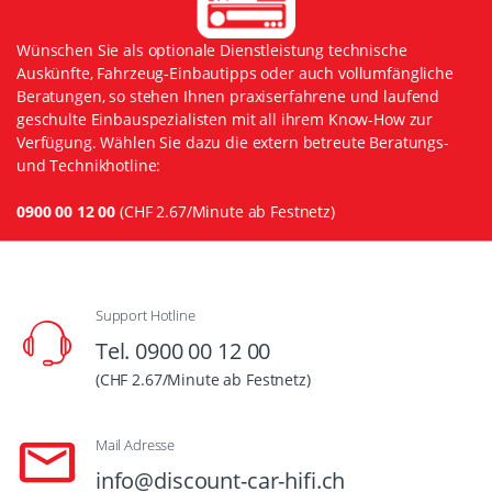
Wünschen Sie als optionale Dienstleistung technische
Auskünfte, Fahrzeug-Einbautipps oder auch vollumfängliche
Beratungen, so stehen Ihnen praxiserfahrene und laufend
geschulte Einbauspezialisten mit all ihrem Know-How zur
Verfügung. Wählen Sie dazu die extern betreute Beratungs-
und Technikhotline:
0900 00 12 00
(CHF 2.67/Minute ab Festnetz)
Support Hotline
Tel. 0900 00 12 00
(CHF 2.67/Minute ab Festnetz)
Mail Adresse
info@discount-car-hifi.ch