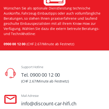
Wünschen Sie als optionale Dienstleistung technische
Auskünfte, Fahrzeug-Einbautipps oder auch vollumfängliche
Beratungen, so stehen Ihnen praxiserfahrene und laufend
geschulte Einbauspezialisten mit all ihrem Know-How zur
Verfügung. Wählen Sie dazu die extern betreute Beratungs-
und Technikhotline:
0900 00 12 00
(CHF 2.67/Minute ab Festnetz)
Support Hotline
Tel. 0900 00 12 00
(CHF 2.67/Minute ab Festnetz)
Mail Adresse
info@discount-car-hifi.ch