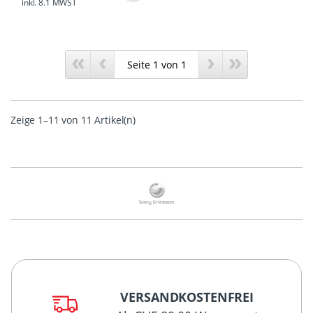
inkl. 8.1 MWST
«
‹
›
»
Zeige 1–11 von 11 Artikel(n)
VERSANDKOSTENFREI