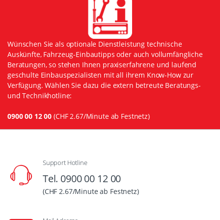
Wünschen Sie als optionale Dienstleistung technische
Auskünfte, Fahrzeug-Einbautipps oder auch vollumfängliche
Beratungen, so stehen Ihnen praxiserfahrene und laufend
geschulte Einbauspezialisten mit all ihrem Know-How zur
Verfügung. Wählen Sie dazu die extern betreute Beratungs-
und Technikhotline:
0900 00 12 00
(CHF 2.67/Minute ab Festnetz)
Support Hotline
Tel. 0900 00 12 00
(CHF 2.67/Minute ab Festnetz)