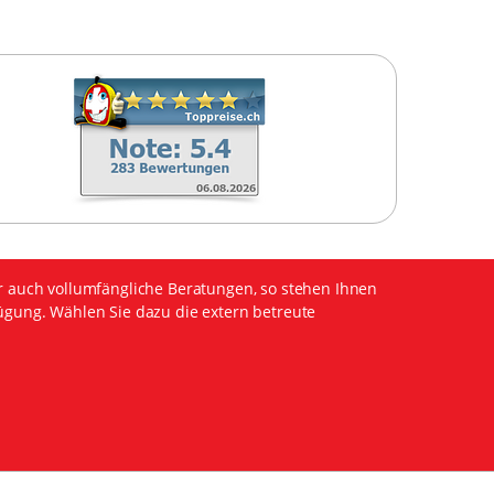
r auch vollumfängliche Beratungen, so stehen Ihnen
ügung. Wählen Sie dazu die extern betreute