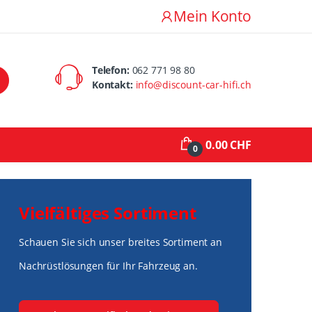
Mein Konto
Telefon:
062 771 98 80
Kontakt:
info@discount-car-hifi.ch
0.00 CHF
0
Vielfältiges Sortiment
Schauen Sie sich unser breites Sortiment an
Nachrüstlösungen für Ihr Fahrzeug an.