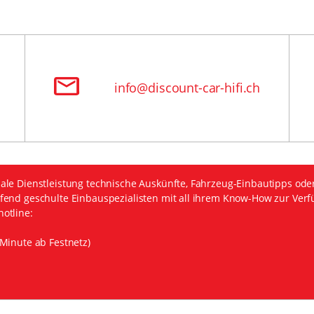
info@discount-car-hifi.ch
ale Dienstleistung technische Auskünfte, Fahrzeug-Einbautipps ode
fend geschulte Einbauspezialisten mit all ihrem Know-How zur Verf
otline:
Minute ab Festnetz)