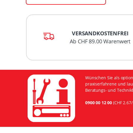
VERSANDKOSTENFREI
Ab CHF 89.00 Warenwert
Wünschen Sie als option
praxiserfahrene und lau
Beratungs- und Technikh
0900 00 12 00
(CHF 2.67/