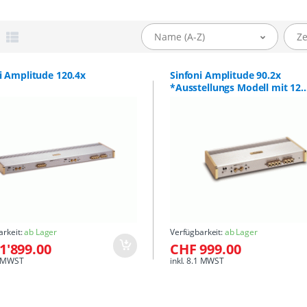
Name (A-Z)
Ze
i Amplitude 120.4x
Sinfoni Amplitude 90.2x
*Ausstellungs Modell mit 12
Monaten Garantie*
arkeit:
ab Lager
Verfügbarkeit:
ab Lager
1'899.00
CHF 999.00
.1 MWST
inkl. 8.1 MWST