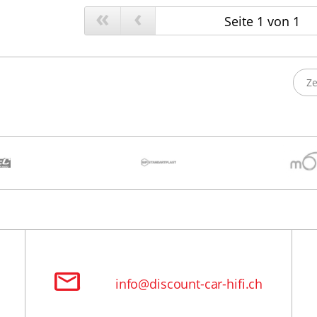
«
‹
Ze
info@discount-car-hifi.ch