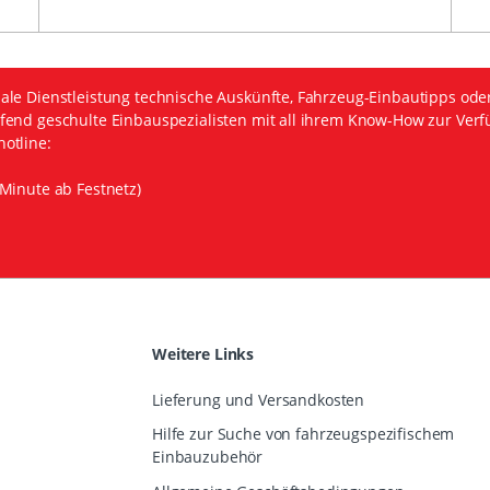
ale Dienstleistung technische Auskünfte, Fahrzeug-Einbautipps ode
fend geschulte Einbauspezialisten mit all ihrem Know-How zur Verf
otline:
Minute ab Festnetz)
Weitere Links
Lieferung und Versandkosten
Hilfe zur Suche von fahrzeugspezifischem
Einbauzubehör