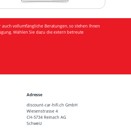
r auch vollumfängliche Beratungen, so stehen Ihnen
ügung. Wählen Sie dazu die extern betreute
Adresse
discount-car-hifi.ch GmbH
Wiesenstrasse 4
CH-5734 Reinach AG
Schweiz