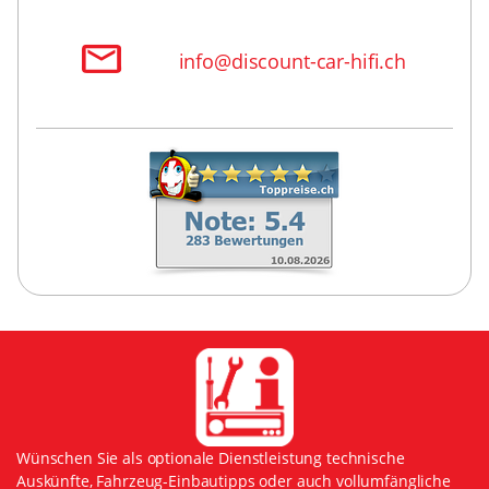
info@discount-car-hifi.ch
Wünschen Sie als optionale Dienstleistung technische
Auskünfte, Fahrzeug-Einbautipps oder auch vollumfängliche