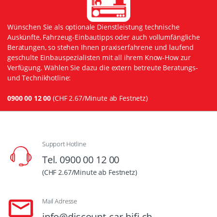
Wünschen Sie als optionale Dienstleistung technische
Auskünfte, Fahrzeug-Einbautipps oder auch vollumfängliche
Beratungen, so stehen Ihnen praxiserfahrene und laufend
geschulte Einbauspezialisten mit all ihrem Know-How zur
Verfügung. Wählen Sie dazu die extern betreute Beratungs-
und Technikhotline:
0900 00 12 00
(CHF 2.67/Minute ab Festnetz)
Support Hotline
Tel. 0900 00 12 00
(CHF 2.67/Minute ab Festnetz)
Mail Adresse
info@discount-car-hifi.ch