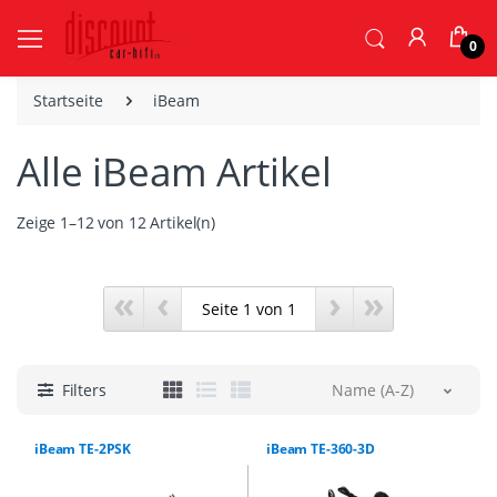
0
Startseite
iBeam
Alle iBeam Artikel
Zeige 1–12 von 12 Artikel(n)
«
‹
›
»
Filters
Name (A-Z)
iBeam TE-2PSK
iBeam TE-360-3D