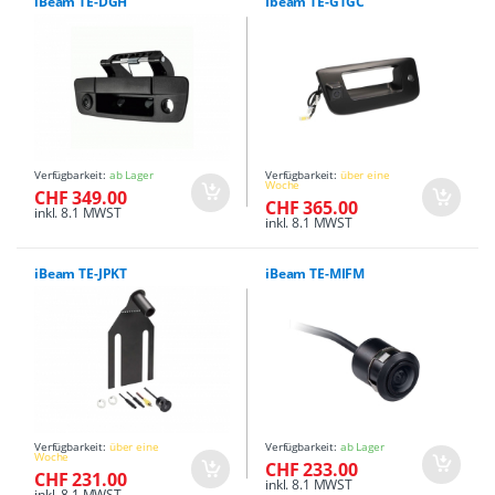
iBeam TE-DGH
Ibeam TE-GTGC
Verfügbarkeit:
ab Lager
Verfügbarkeit:
über eine
Woche
CHF 349.00
CHF 365.00
inkl. 8.1 MWST
inkl. 8.1 MWST
iBeam TE-JPKT
iBeam TE-MIFM
Verfügbarkeit:
über eine
Verfügbarkeit:
ab Lager
Woche
CHF 233.00
CHF 231.00
inkl. 8.1 MWST
inkl. 8.1 MWST