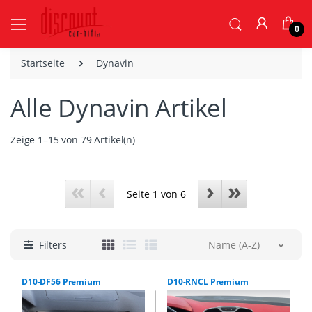
0
Startseite
Dynavin
Alle Dynavin Artikel
Zeige 1–15 von 79 Artikel(n)
«
‹
›
»
Filters
Name (A-Z)
D10-DF56 Premium
D10-RNCL Premium