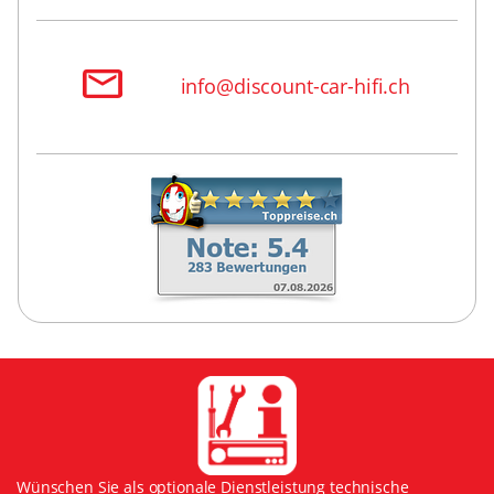
info@discount-car-hifi.ch
Wünschen Sie als optionale Dienstleistung technische