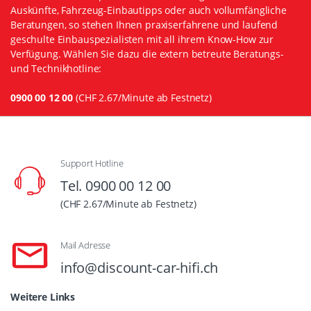
Auskünfte, Fahrzeug-Einbautipps oder auch vollumfängliche
Beratungen, so stehen Ihnen praxiserfahrene und laufend
geschulte Einbauspezialisten mit all ihrem Know-How zur
Verfügung. Wählen Sie dazu die extern betreute Beratungs-
und Technikhotline:
0900 00 12 00
(CHF 2.67/Minute ab Festnetz)
Support Hotline
Tel. 0900 00 12 00
(CHF 2.67/Minute ab Festnetz)
Mail Adresse
info@discount-car-hifi.ch
Weitere Links