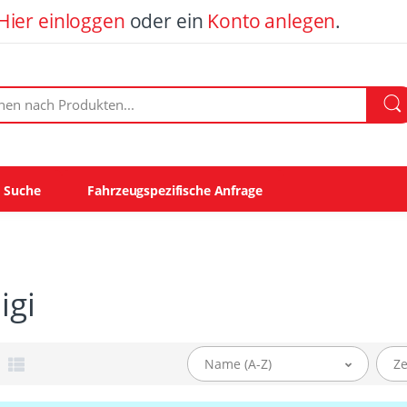
Hier einloggen
oder ein
Konto anlegen
.
ach Produkten:
e Suche
Fahrzeugspezifische Anfrage
igi
Name (A-Z)
Ze