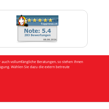
r auch vollumfängliche Beratungen, so stehen Ihnen
ügung. Wählen Sie dazu die extern betreute