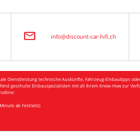
info@discount-car-hifi.ch
ale Dienstleistung technische Auskünfte, Fahrzeug-Einbautipps ode
fend geschulte Einbauspezialisten mit all ihrem Know-How zur Verf
otline:
Minute ab Festnetz)