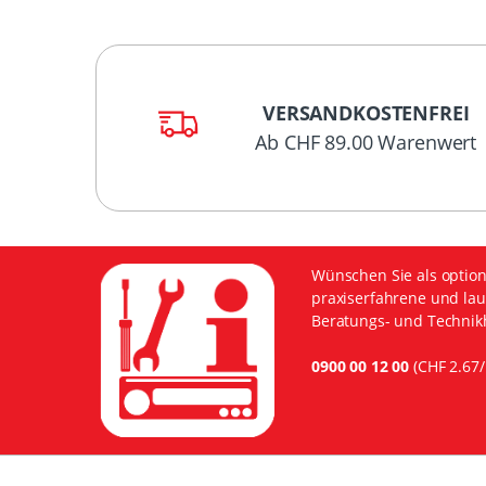
VERSANDKOSTENFREI
Ab CHF 89.00 Warenwert
Wünschen Sie als option
praxiserfahrene und lau
Beratungs- und Technikh
0900 00 12 00
(CHF 2.67/