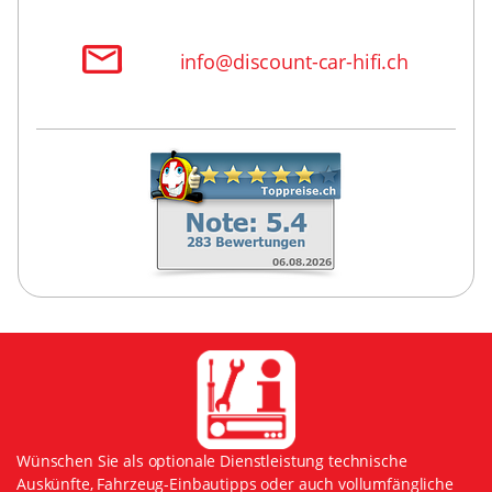
info@discount-car-hifi.ch
Wünschen Sie als optionale Dienstleistung technische
Auskünfte, Fahrzeug-Einbautipps oder auch vollumfängliche