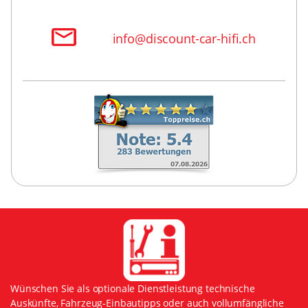
info@discount-car-hifi.ch
Wünschen Sie als optionale Dienstleistung technische
Auskünfte, Fahrzeug-Einbautipps oder auch vollumfängliche