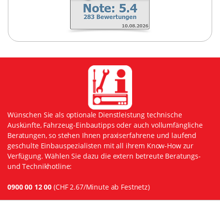
Wünschen Sie als optionale Dienstleistung technische
Auskünfte, Fahrzeug-Einbautipps oder auch vollumfängliche
Beratungen, so stehen Ihnen praxiserfahrene und laufend
geschulte Einbauspezialisten mit all ihrem Know-How zur
Verfügung. Wählen Sie dazu die extern betreute Beratungs-
und Technikhotline:
0900 00 12 00
(CHF 2.67/Minute ab Festnetz)