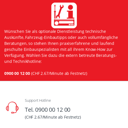
Wünschen Sie als optionale Dienstleistung technische
Auskünfte, Fahrzeug-Einbautipps oder auch vollumfängliche
Beratungen, so stehen Ihnen praxiserfahrene und laufend
geschulte Einbauspezialisten mit all ihrem Know-How zur
Verfügung. Wählen Sie dazu die extern betreute Beratungs-
und Technikhotline:
0900 00 12 00
(CHF 2.67/Minute ab Festnetz)
Support Hotline
Tel. 0900 00 12 00
(CHF 2.67/Minute ab Festnetz)