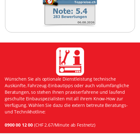
Wünschen Sie als optionale Dienstleistung technische
Auskünfte, Fahrzeug-Einbautipps oder auch vollumfängliche
Beratungen, so stehen Ihnen praxiserfahrene und laufend
geschulte Einbauspezialisten mit all ihrem Know-How zur
Verfügung. Wählen Sie dazu die extern betreute Beratungs-
und Technikhotline:
0900 00 12 00
(CHF 2.67/Minute ab Festnetz)