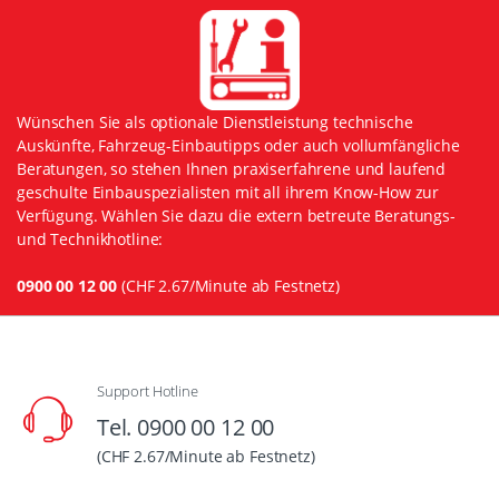
Wünschen Sie als optionale Dienstleistung technische
Auskünfte, Fahrzeug-Einbautipps oder auch vollumfängliche
Beratungen, so stehen Ihnen praxiserfahrene und laufend
geschulte Einbauspezialisten mit all ihrem Know-How zur
Verfügung. Wählen Sie dazu die extern betreute Beratungs-
und Technikhotline:
0900 00 12 00
(CHF 2.67/Minute ab Festnetz)
Support Hotline
Tel. 0900 00 12 00
(CHF 2.67/Minute ab Festnetz)