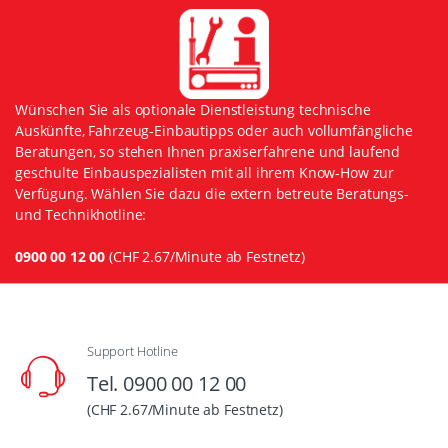
Wünschen Sie als optionale Dienstleistung technische
Auskünfte, Fahrzeug-Einbautipps oder auch vollumfängliche
Beratungen, so stehen Ihnen praxiserfahrene und laufend
geschulte Einbauspezialisten mit all ihrem Know-How zur
Verfügung. Wählen Sie dazu die extern betreute Beratungs-
und Technikhotline:
0900 00 12 00
(CHF 2.67/Minute ab Festnetz)
Support Hotline
Tel. 0900 00 12 00
(CHF 2.67/Minute ab Festnetz)