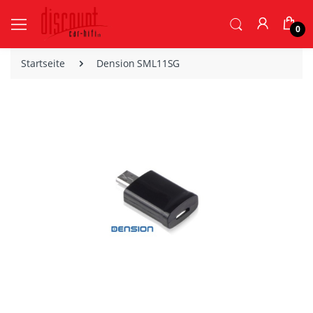
0
Startseite
Dension SML11SG