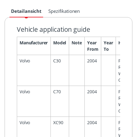
Detailansicht
Spezifikationen
Vehicle application guide
Manufacturer
Model
Note
Year
Year
Headuni
From
To
Volvo
C30
2004
For OEM
Radio
With Aux
Option
Volvo
C70
2004
For OEM
Radio
With Aux
Option
Volvo
XC90
2004
For OEM
Radio
With Aux