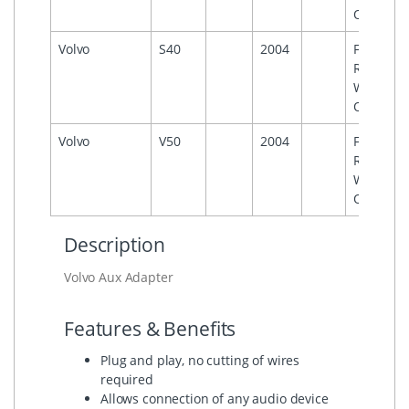
Option
Volvo
S40
2004
For OEM
Radio
With Aux
Option
Volvo
V50
2004
For OEM
Radio
With Aux
Option
Description
Volvo Aux Adapter
Features & Benefits
Plug and play, no cutting of wires
required
Allows connection of any audio device