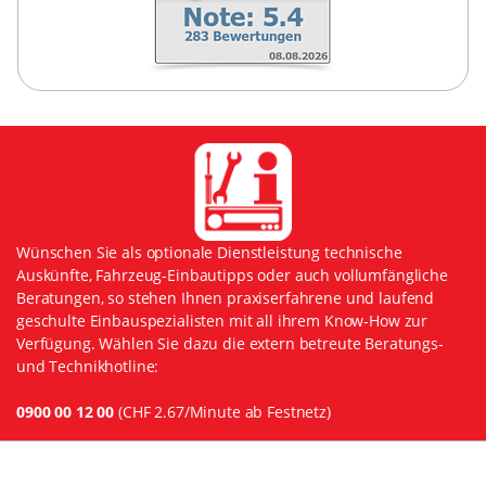
Wünschen Sie als optionale Dienstleistung technische
Auskünfte, Fahrzeug-Einbautipps oder auch vollumfängliche
Beratungen, so stehen Ihnen praxiserfahrene und laufend
geschulte Einbauspezialisten mit all ihrem Know-How zur
Verfügung. Wählen Sie dazu die extern betreute Beratungs-
und Technikhotline:
0900 00 12 00
(CHF 2.67/Minute ab Festnetz)