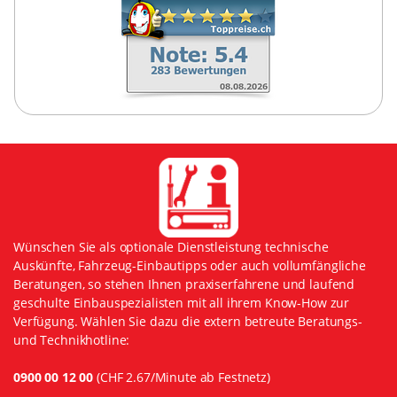
Wünschen Sie als optionale Dienstleistung technische
Auskünfte, Fahrzeug-Einbautipps oder auch vollumfängliche
Beratungen, so stehen Ihnen praxiserfahrene und laufend
geschulte Einbauspezialisten mit all ihrem Know-How zur
Verfügung. Wählen Sie dazu die extern betreute Beratungs-
und Technikhotline:
0900 00 12 00
(CHF 2.67/Minute ab Festnetz)