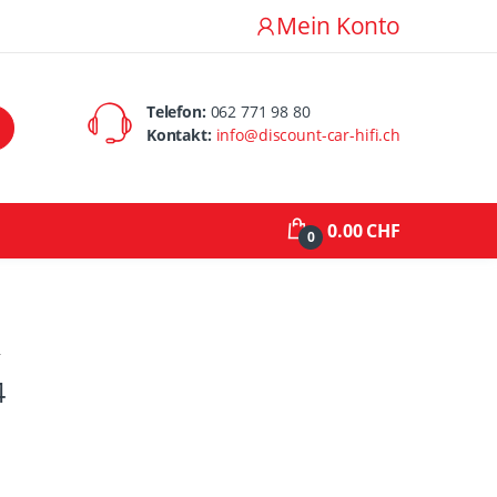
Mein Konto
Telefon:
062 771 98 80
Kontakt:
info@discount-car-hifi.ch
0.00 CHF
0
r
4