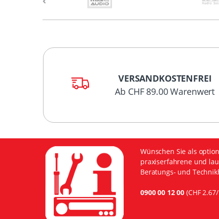
VERSANDKOSTENFREI
Ab CHF 89.00 Warenwert
Wünschen Sie als option
praxiserfahrene und lau
Beratungs- und Technikh
0900 00 12 00
(CHF 2.67/