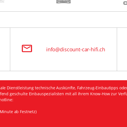
info@discount-car-hifi.ch
ale Dienstleistung technische Auskünfte, Fahrzeug-Einbautipps ode
fend geschulte Einbauspezialisten mit all ihrem Know-How zur Verf
otline:
Minute ab Festnetz)