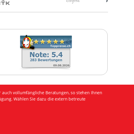
r auch vollumfängliche Beratungen, so stehen Ihnen
ügung. Wählen Sie dazu die extern betreute