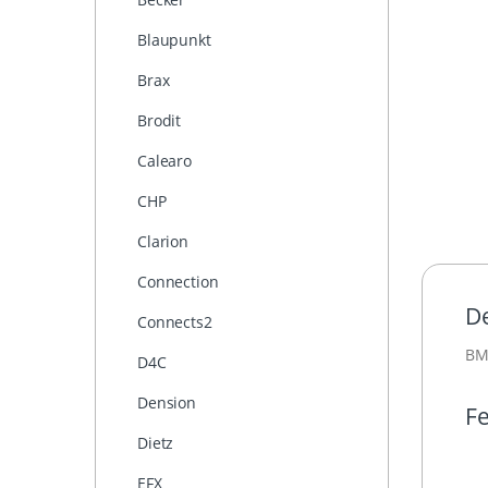
Blaupunkt
Brax
Brodit
Calearo
CHP
Clarion
Connection
De
Connects2
BM
D4C
Dension
Fe
Dietz
EFX