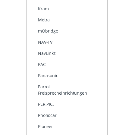
Kram
Metra
mObridge
NAV-TV
NavLinkz
PAC
Panasonic
Parrot
Freisprecheinrichtungen
PER.PIC.
Phonocar
Pioneer