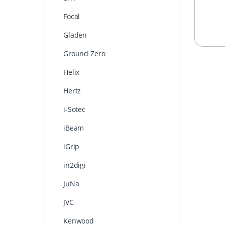
Focal
Gladen
Ground Zero
Helix
Hertz
i-Sotec
iBeam
iGrip
in2digi
JuNa
JVC
Kenwood