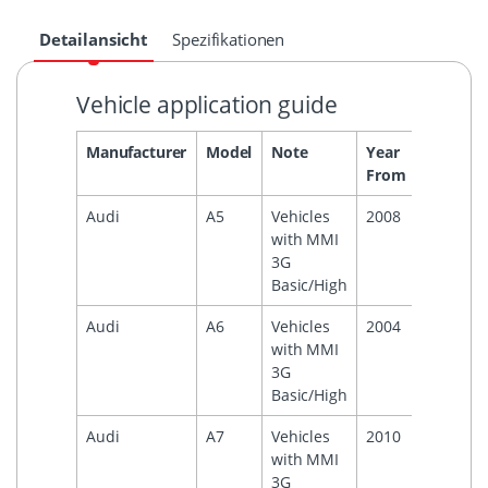
Detailansicht
Spezifikationen
Vehicle application guide
Manufacturer
Model
Note
Year
Year
H
From
To
Audi
A5
Vehicles
2008
2016
with MMI
3G
Basic/High
Audi
A6
Vehicles
2004
2011
with MMI
3G
Basic/High
Audi
A7
Vehicles
2010
with MMI
3G