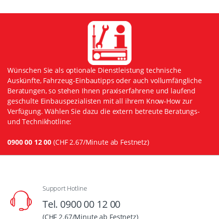
Wünschen Sie als optionale Dienstleistung technische
Auskünfte, Fahrzeug-Einbautipps oder auch vollumfängliche
Beratungen, so stehen Ihnen praxiserfahrene und laufend
geschulte Einbauspezialisten mit all ihrem Know-How zur
Verfügung. Wählen Sie dazu die extern betreute Beratungs-
und Technikhotline:
0900 00 12 00
(CHF 2.67/Minute ab Festnetz)
Support Hotline
Tel. 0900 00 12 00
(CHF 2.67/Minute ab Festnetz)