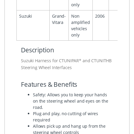
only
Suzuki
Grand-
Non
2006
Vitara
amplified
vehicles
only
Description
Suzuki Harness for CTUNIPAR* and CTUNITHB
Steering Wheel Interfaces
Features & Benefits
Safety: Allows you to keep your hands
on the steering wheel and eyes on the
road.
Plug and play, no cutting of wires
required
Allows pick up and hang up from the
steering wheel controls