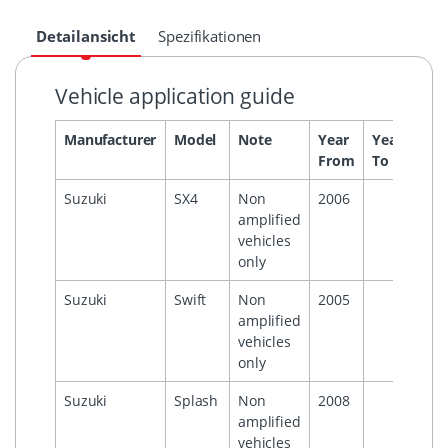
Detailansicht
Spezifikationen
Vehicle application guide
Manufacturer
Model
Note
Year
Year
Hea
From
To
Suzuki
SX4
Non
2006
amplified
vehicles
only
Suzuki
Swift
Non
2005
amplified
vehicles
only
Suzuki
Splash
Non
2008
amplified
vehicles