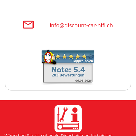
info@discount-car-hifi.ch
Wünschen Sie als optionale Dienstleistung technische