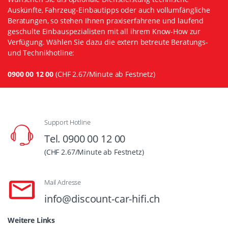
Auskünfte, Fahrzeug-Einbautipps oder auch vollumfängliche
Beratungen, so stehen Ihnen praxiserfahrene und laufend
geschulte Einbauspezialisten mit all ihrem Know-How zur
Verfügung. Wählen Sie dazu die extern betreute Beratungs-
und Technikhotline:
0900 00 12 00
(CHF 2.67/Minute ab Festnetz)
Support Hotline
Tel. 0900 00 12 00
(CHF 2.67/Minute ab Festnetz)
Mail Adresse
info@discount-car-hifi.ch
Weitere Links