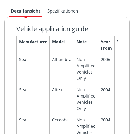
Detailansicht
Spezifikationen
Vehicle application guide
Manufacturer
Model
Note
Year
Year
H
From
To
Seat
Alhambra
Non
2006
Amplified
Vehicles
Only
Seat
Altea
Non
2004
Amplified
Vehicles
Only
Seat
Cordoba
Non
2004
Amplified
Vehicles