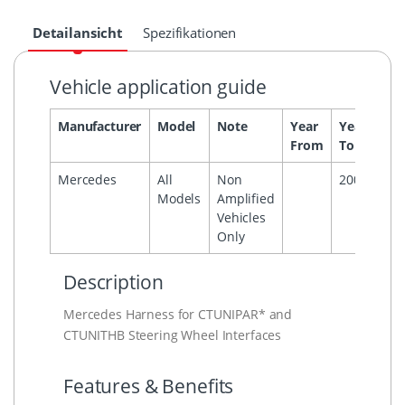
Detailansicht
Spezifikationen
Vehicle application guide
Manufacturer
Model
Note
Year
Year
Hea
From
To
Mercedes
All
Non
2002
Aud
Models
Amplified
Vehicles
Only
Description
Mercedes Harness for CTUNIPAR* and
CTUNITHB Steering Wheel Interfaces
Features & Benefits