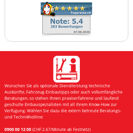
Wünschen Sie als optionale Dienstleistung technische
Auskünfte, Fahrzeug-Einbautipps oder auch vollumfängliche
Beratungen, so stehen Ihnen praxiserfahrene und laufend
geschulte Einbauspezialisten mit all ihrem Know-How zur
Verfügung. Wählen Sie dazu die extern betreute Beratungs-
und Technikhotline:
0900 00 12 00
(CHF 2.67/Minute ab Festnetz)