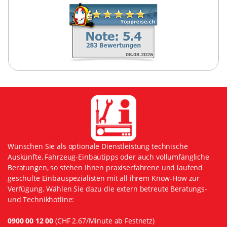
Wünschen Sie als optionale Dienstleistung technische
Auskünfte, Fahrzeug-Einbautipps oder auch vollumfängliche
Beratungen, so stehen Ihnen praxiserfahrene und laufend
geschulte Einbauspezialisten mit all ihrem Know-How zur
Verfügung. Wählen Sie dazu die extern betreute Beratungs-
und Technikhotline:
0900 00 12 00
(CHF 2.67/Minute ab Festnetz)