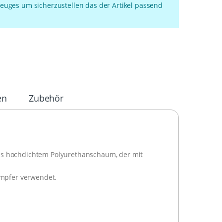
euges um sicherzustellen das der Artikel passend
en
Zubehör
us hochdichtem Polyurethanschaum, der mit
ämpfer verwendet.