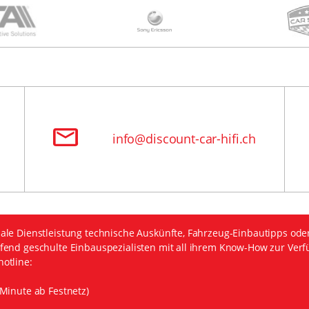
info@discount-car-hifi.ch
ale Dienstleistung technische Auskünfte, Fahrzeug-Einbautipps ode
fend geschulte Einbauspezialisten mit all ihrem Know-How zur Verf
otline:
Minute ab Festnetz)