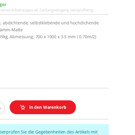
ger
lb eines Arbeitstages ab Zahlungseingang versandfertig.
e, abdichtende, selbstklebende und hochdichende
Dämm-Matte
.39kg, Abmessung: 700 x 1000 x 3.5 mm ( 0.70m/2)
in den Warenkorb
überprüfen Sie die Gegebenheiten des Artikels mit