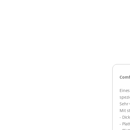
Comf
Eines
spezi
Sehr 
Mit s
- Dic
- Pla