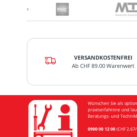
VERSANDKOSTENFREI
Ab CHF 89.00 Warenwert
Wünschen Sie als option
praxiserfahrene und lau
Beratungs- und Technikh
0900 00 12 00
(CHF 2.67/