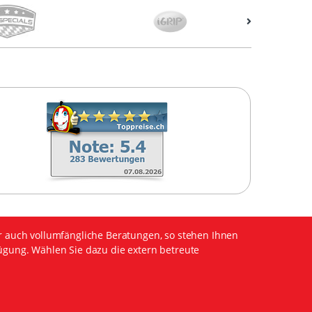
r auch vollumfängliche Beratungen, so stehen Ihnen
ügung. Wählen Sie dazu die extern betreute