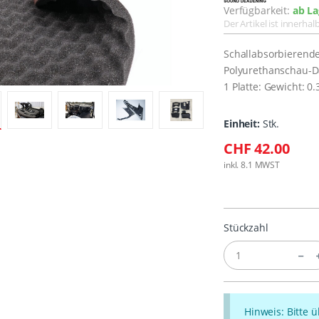
Verfügbarkeit:
ab La
Der Artikel ist innerha
Schallabsorbierend
Polyurethanschau-
1 Platte: Gewicht: 0
Einheit:
Stk.
CHF 42.00
inkl. 8.1 MWST
Stückzahl
Hinweis: Bitte 