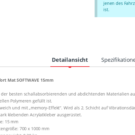
jenen des Fahrz
ist.
Detailansicht
Spezifikation
ort Mat SOFTWAVE 15mm
 der besten schallabsorbierenden und abdichtenden Materialien a
ellen Polymeren gefüllt ist.
weich und mit „memory-Effekt“. Wird als 2. Schicht auf Vibrationsd
tark klebenden Acrylatkleber ausgerüstet.
ke: 15 mm
ttengröße: 700 x 1000 mm