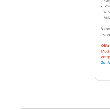
- Pla
- Gew
- Wa
- Far
Verw
Türve
Offe
Möcht
ents
Zur A