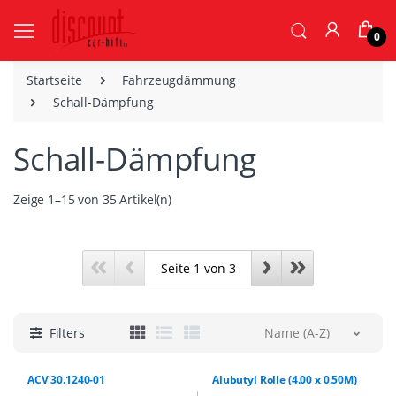
0
Startseite
Fahrzeugdämmung
Schall-Dämpfung
Schall-Dämpfung
Zeige 1–15 von 35 Artikel(n)
«
‹
›
»
Filters
Name (A-Z)
ACV 30.1240-01
Alubutyl Rolle (4.00 x 0.50M)