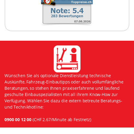
Wünschen Sie als optionale Dienstleistung technische
Auskünfte, Fahrzeug-Einbautipps oder auch vollumfängliche
Beratungen, so stehen Ihnen praxiserfahrene und laufend
geschulte Einbauspezialisten mit all ihrem Know-How zur
Verfügung. Wählen Sie dazu die extern betreute Beratungs-
und Technikhotline:
0900 00 12 00
(CHF 2.67/Minute ab Festnetz)