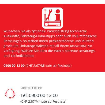
Wünschen Sie als optionale Dienstleistung technische
Auskünfte, Fahrzeug-Einbautipps oder auch vollumfängliche
Beratungen, so stehen Ihnen praxiserfahrene und laufend
geschulte Einbauspezialisten mit all ihrem Know-How zur
Verfügung. Wählen Sie dazu die extern betreute Beratungs-
und Technikhotline:
0900 00 12 00
(CHF 2.67/Minute ab Festnetz)
Support Hotline
Tel. 0900 00 12 00
(CHF 2.67/Minute ab Festnetz)