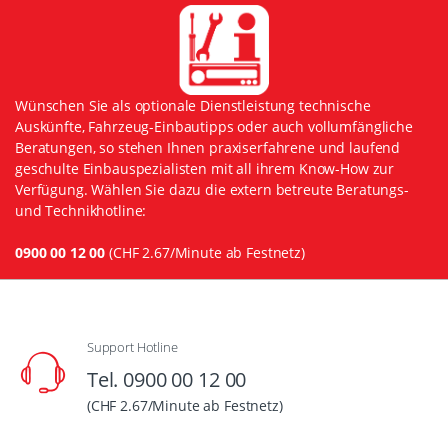
Wünschen Sie als optionale Dienstleistung technische
Auskünfte, Fahrzeug-Einbautipps oder auch vollumfängliche
Beratungen, so stehen Ihnen praxiserfahrene und laufend
geschulte Einbauspezialisten mit all ihrem Know-How zur
Verfügung. Wählen Sie dazu die extern betreute Beratungs-
und Technikhotline:
0900 00 12 00
(CHF 2.67/Minute ab Festnetz)
Support Hotline
Tel. 0900 00 12 00
(CHF 2.67/Minute ab Festnetz)