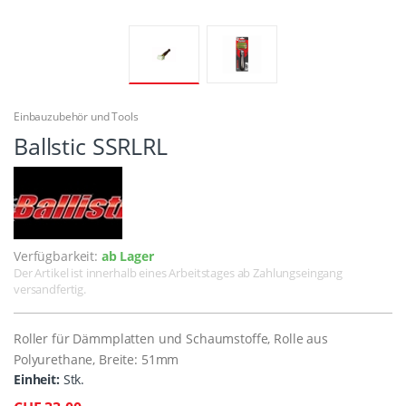
Einbauzubehör und Tools
Ballstic SSRLRL
Verfügbarkeit:
ab Lager
Der Artikel ist innerhalb eines Arbeitstages ab Zahlungseingang
versandfertig.
Roller für Dämmplatten und Schaumstoffe, Rolle aus
Polyurethane, Breite: 51mm
Einheit:
Stk.