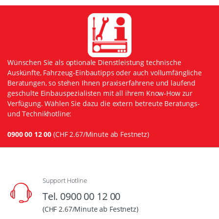
Wünschen Sie als optionale Dienstleistung technische
Auskünfte, Fahrzeug-Einbautipps oder auch vollumfängliche
Beratungen, so stehen Ihnen praxiserfahrene und laufend
geschulte Einbauspezialisten mit all ihrem Know-How zur
Verfügung. Wählen Sie dazu die extern betreute Beratungs-
und Technikhotline:
0900 00 12 00
(CHF 2.67/Minute ab Festnetz)
Support Hotline
Tel. 0900 00 12 00
(CHF 2.67/Minute ab Festnetz)