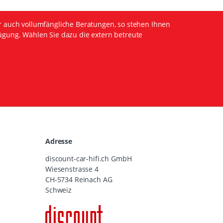
r auch vollumfängliche Beratungen, so stehen Ihnen
ügung. Wählen Sie dazu die extern betreute
Adresse
discount-car-hifi.ch GmbH
Wiesenstrasse 4
CH-5734 Reinach AG
Schweiz