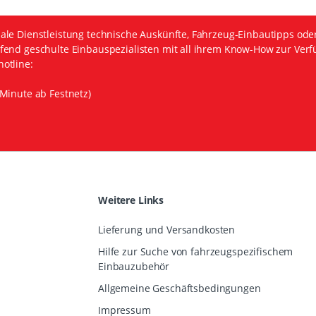
ale Dienstleistung technische Auskünfte, Fahrzeug-Einbautipps ode
fend geschulte Einbauspezialisten mit all ihrem Know-How zur Verf
otline:
Minute ab Festnetz)
Weitere Links
Lieferung und Versandkosten
Hilfe zur Suche von fahrzeugspezifischem
Einbauzubehör
Allgemeine Geschäftsbedingungen
Impressum