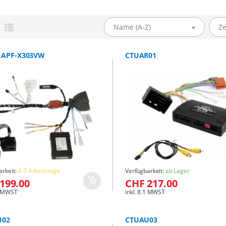
Name (A-Z)
Ze
e APF-X303VW
CTUAR01
arkeit:
4-7 Arbeitstage
Verfügbarkeit:
ab Lager
199.00
CHF 217.00
.1 MWST
inkl. 8.1 MWST
U02
CTUAU03