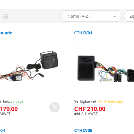
Name (A-Z)
Ze
an-pdc
CTHCV01
arkeit:
ab Lager
Verfügbarkeit:
4-7 Arbeitstage
179.00
CHF 210.00
.1 MWST
inkl. 8.1 MWST
04
CTHCV05