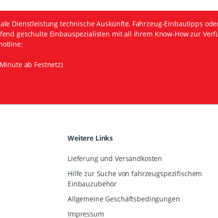
ale Dienstleistung technische Auskünfte, Fahrzeug-Einbautipps ode
fend geschulte Einbauspezialisten mit all ihrem Know-How zur Verf
otline:
Minute ab Festnetz)
Weitere Links
Lieferung und Versandkosten
Hilfe zur Suche von fahrzeugspezifischem
Einbauzubehör
Allgemeine Geschäftsbedingungen
Impressum