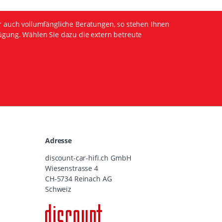
r auch vollumfängliche Beratungen, so stehen Ihnen
ügung. Wählen Sie dazu die extern betreute
Adresse
discount-car-hifi.ch GmbH
Wiesenstrasse 4
CH-5734 Reinach AG
Schweiz