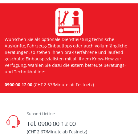
Wünschen Sie als optionale Dienstleistung technische
Auskünfte, Fahrzeug-Einbautipps oder auch vollumfängliche
Beratungen, so stehen Ihnen praxiserfahrene und laufend
geschulte Einbauspezialisten mit all ihrem Know-How zur
Verfügung. Wählen Sie dazu die extern betreute Beratungs-
und Technikhotline:
0900 00 12 00
(CHF 2.67/Minute ab Festnetz)
Support Hotline
Tel. 0900 00 12 00
(CHF 2.67/Minute ab Festnetz)