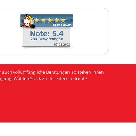
r auch vollumfängliche Beratungen, so stehen Ihnen
ügung. Wählen Sie dazu die extern betreute