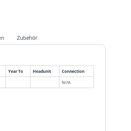
en
Zubehör
Year To
Headunit
Connection
N//A