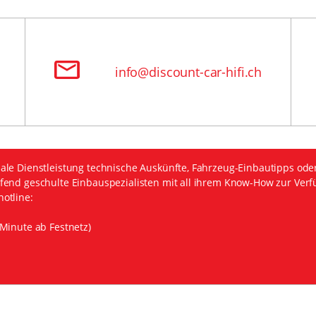
info@discount-car-hifi.ch
ale Dienstleistung technische Auskünfte, Fahrzeug-Einbautipps ode
fend geschulte Einbauspezialisten mit all ihrem Know-How zur Verf
otline:
Minute ab Festnetz)