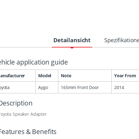
Detailansicht
Spezifikation
hicle application guide
anufacturer
Model
Note
Year From
oyota
Aygo
165mm Front Door
2014
Description
Toyota Speaker Adapter
Features & Benefits