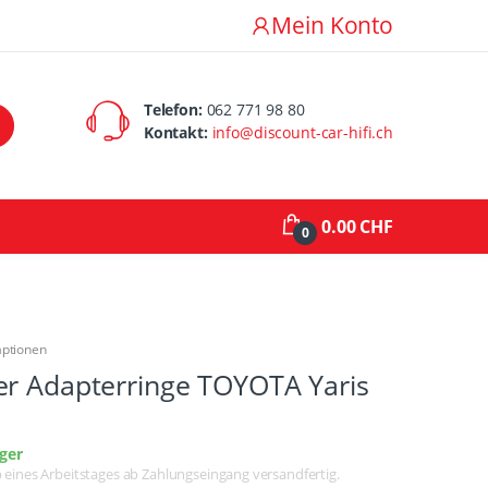
Mein Konto
Telefon:
062 771 98 80
Kontakt:
info@discount-car-hifi.ch
0.00 CHF
0
aptionen
er Adapterringe TOYOTA Yaris
ger
lb eines Arbeitstages ab Zahlungseingang versandfertig.