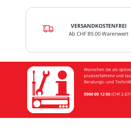
VERSANDKOSTENFREI
Ab CHF 89.00 Warenwert
Wünschen Sie als option
praxiserfahrene und lau
Beratungs- und Technikh
0900 00 12 00
(CHF 2.67/