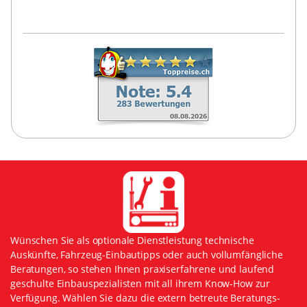
Wünschen Sie als optionale Dienstleistung technische
Auskünfte, Fahrzeug-Einbautipps oder auch vollumfängliche
Beratungen, so stehen Ihnen praxiserfahrene und laufend
geschulte Einbauspezialisten mit all ihrem Know-How zur
Verfügung. Wählen Sie dazu die extern betreute Beratungs-