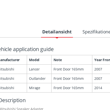
Detailansicht
Spezifikation
hicle application guide
anufacturer
Model
Note
Year Fro
itsubishi
Lancer
Front Door 165mm
2007
itsubishi
Outlander
Front Door 165mm
2007
itsubishi
Mirage
Front Door 165mm
2014
Description
Mitsubishi Speaker Adapter