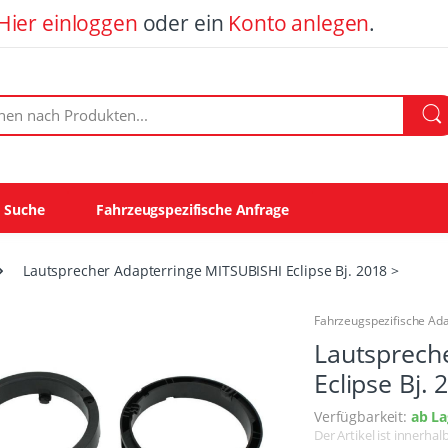
Hier einloggen
oder ein
Konto anlegen
.
ach Produkten:
e Suche
Fahrzeugspezifische Anfrage
Lautsprecher Adapterringe MITSUBISHI Eclipse Bj. 2018 >
Fahrzeugspezifische Ad
Lautsprech
Eclipse Bj. 
Verfügbarkeit:
ab La
Der Artikel ist innerha