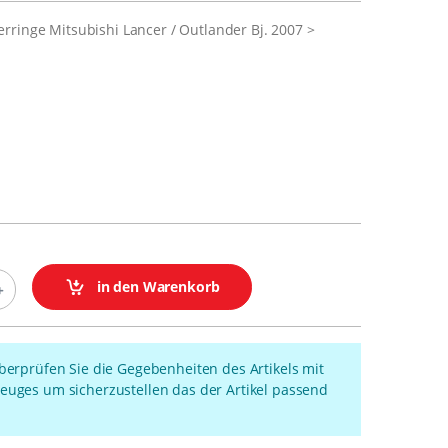
rringe Mitsubishi Lancer / Outlander Bj. 2007 >
in den Warenkorb
überprüfen Sie die Gegebenheiten des Artikels mit
euges um sicherzustellen das der Artikel passend