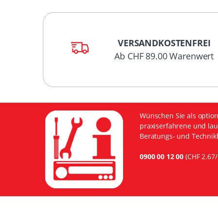
VERSANDKOSTENFREI
Ab CHF 89.00 Warenwert
Wünschen Sie als option
praxiserfahrene und lau
Beratungs- und Technikh
0900 00 12 00
(CHF 2.67/