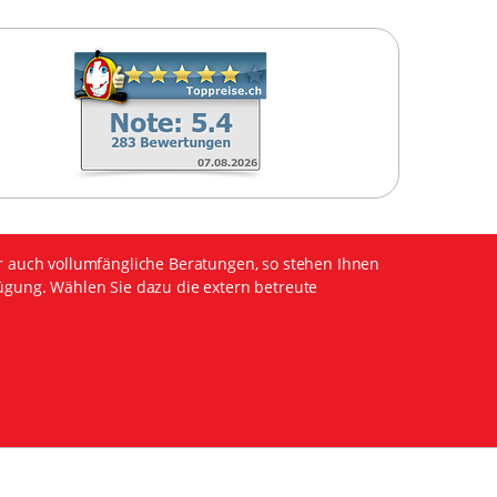
r auch vollumfängliche Beratungen, so stehen Ihnen
ügung. Wählen Sie dazu die extern betreute