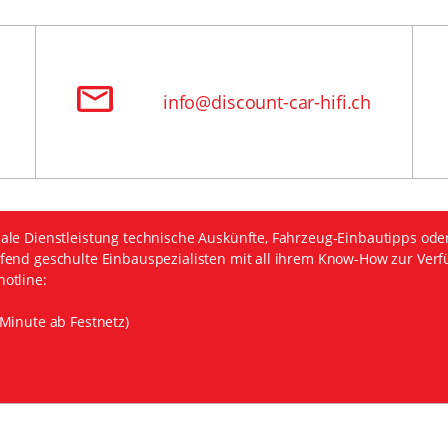
info@discount-car-hifi.ch
ale Dienstleistung technische Auskünfte, Fahrzeug-Einbautipps ode
fend geschulte Einbauspezialisten mit all ihrem Know-How zur Verf
otline:
Minute ab Festnetz)