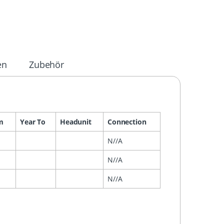
en
Zubehör
m
Year To
Headunit
Connection
N//A
N//A
N//A