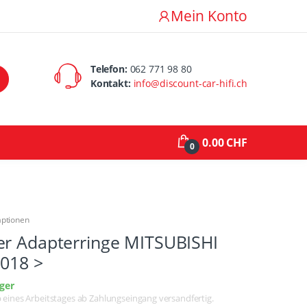
Mein Konto
Telefon:
062 771 98 80
Kontakt:
info@discount-car-hifi.ch
0.00 CHF
0
aptionen
er Adapterringe MITSUBISHI
2018 >
ger
lb eines Arbeitstages ab Zahlungseingang versandfertig.