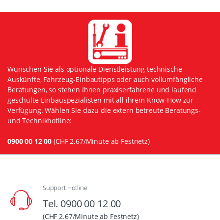
Wünschen Sie als optionale Dienstleistung technische
Auskünfte, Fahrzeug-Einbautipps oder auch vollumfängliche
Beratungen, so stehen Ihnen praxiserfahrene und laufend
geschulte Einbauspezialisten mit all ihrem Know-How zur
Verfügung. Wählen Sie dazu die extern betreute Beratungs-
und Technikhotline:
0900 00 12 00
(CHF 2.67/Minute ab Festnetz)
Support Hotline
Tel. 0900 00 12 00
(CHF 2.67/Minute ab Festnetz)