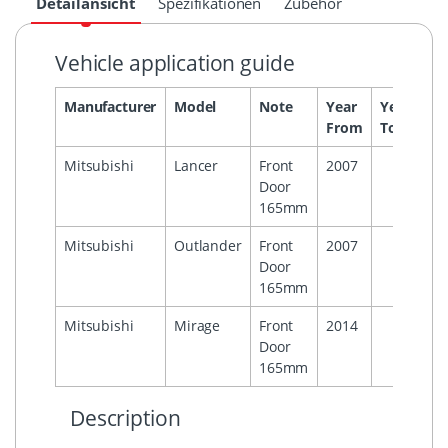
Detailansicht
Spezifikationen
Zubehör
Vehicle application guide
Manufacturer
Model
Note
Year
Year
He
From
To
Mitsubishi
Lancer
Front
2007
Door
165mm
Mitsubishi
Outlander
Front
2007
Door
165mm
Mitsubishi
Mirage
Front
2014
Door
165mm
Description