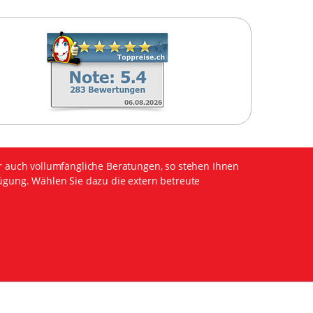
r auch vollumfängliche Beratungen, so stehen Ihnen
ügung. Wählen Sie dazu die extern betreute