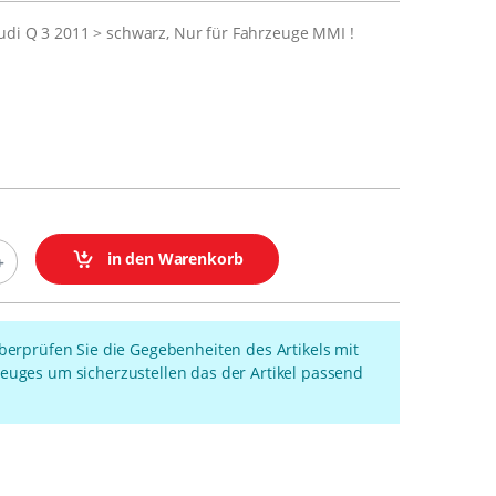
udi Q 3 2011 > schwarz, Nur für Fahrzeuge MMI !
in den Warenkorb
überprüfen Sie die Gegebenheiten des Artikels mit
euges um sicherzustellen das der Artikel passend