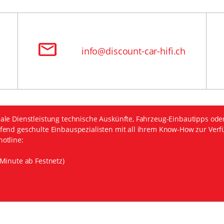
info@discount-car-hifi.ch
ale Dienstleistung technische Auskünfte, Fahrzeug-Einbautipps ode
fend geschulte Einbauspezialisten mit all ihrem Know-How zur Verf
otline:
Minute ab Festnetz)