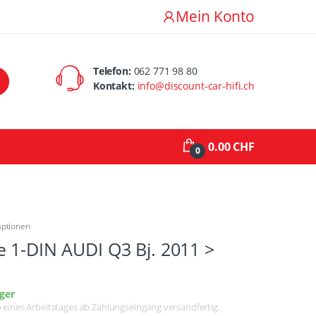
Mein Konto
Telefon:
062 771 98 80
Kontakt:
info@discount-car-hifi.ch
0.00 CHF
0
aptionen
 1-DIN AUDI Q3 Bj. 2011 >
ger
lb eines Arbeitstages ab Zahlungseingang versandfertig.