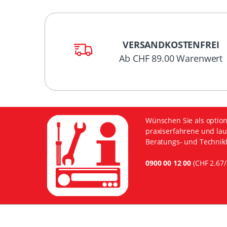
VERSANDKOSTENFREI
Ab CHF 89.00 Warenwert
Wünschen Sie als option
praxiserfahrene und lau
Beratungs- und Technikh
0900 00 12 00
(CHF 2.67/