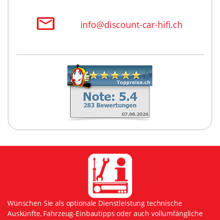
info@discount-car-hifi.ch
Wünschen Sie als optionale Dienstleistung technische
Auskünfte, Fahrzeug-Einbautipps oder auch vollumfängliche