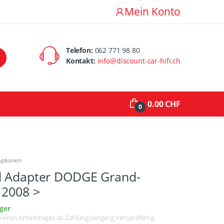
Mein Konto
Telefon:
062 771 98 80
Kontakt:
info@discount-car-hifi.ch
0.00 CHF
0
aptionen
d Adapter DODGE Grand-
 2008 >
ger
lb eines Arbeitstages ab Zahlungseingang versandfertig.