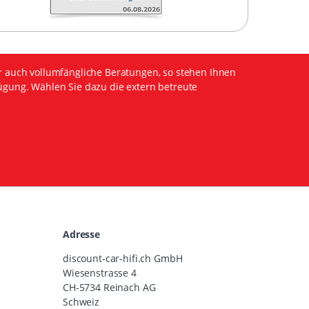
r auch vollumfängliche Beratungen, so stehen Ihnen
ügung. Wählen Sie dazu die extern betreute
Adresse
discount-car-hifi.ch GmbH
Wiesenstrasse 4
CH-5734 Reinach AG
Schweiz