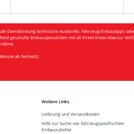
ale Dienstleistung technische Auskünfte, Fahrzeug-Einbautipps ode
fend geschulte Einbauspezialisten mit all ihrem Know-How zur Verf
otline:
Minute ab Festnetz)
Weitere Links
Lieferung und Versandkosten
Hilfe zur Suche von fahrzeugspezifischem
Einbauzubehör