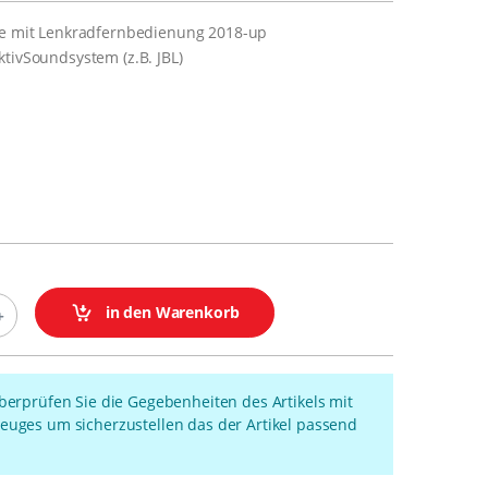
ce mit Lenkradfernbedienung 2018-up
ktivSoundsystem (z.B. JBL)
in den Warenkorb
überprüfen Sie die Gegebenheiten des Artikels mit
euges um sicherzustellen das der Artikel passend