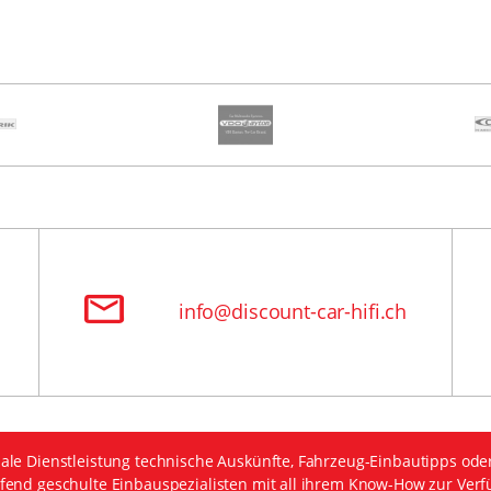
info@discount-car-hifi.ch
ale Dienstleistung technische Auskünfte, Fahrzeug-Einbautipps ode
fend geschulte Einbauspezialisten mit all ihrem Know-How zur Verf