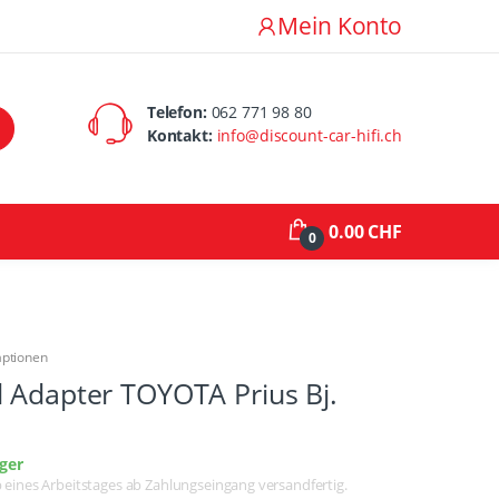
Mein Konto
Telefon:
062 771 98 80
Kontakt:
info@discount-car-hifi.ch
0.00 CHF
0
aptionen
 Adapter TOYOTA Prius Bj.
ger
lb eines Arbeitstages ab Zahlungseingang versandfertig.