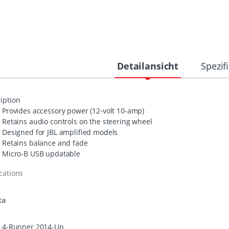
Detailansicht
Spezif
iption
Provides accessory power (12-volt 10-amp)
Retains audio controls on the steering wheel
Designed for
JBL
amplified models
Retains balance and fade
Micro-B
USB
updatable
cations
ta
4-Runner 2014-Up