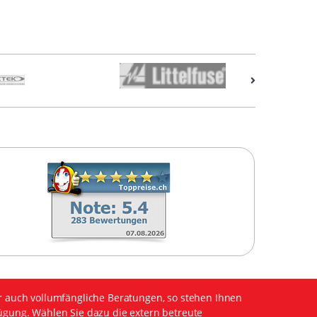
r auch vollumfängliche Beratungen, so stehen Ihnen
ügung. Wählen Sie dazu die extern betreute