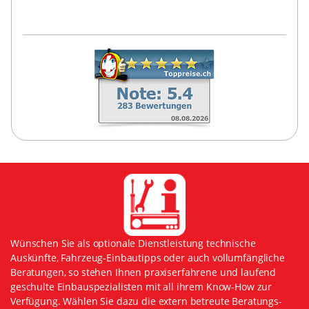
Wünschen Sie als optionale Dienstleistung technische
Auskünfte, Fahrzeug-Einbautipps oder auch vollumfängliche
Beratungen, so stehen Ihnen praxiserfahrene und laufend
geschulte Einbauspezialisten mit all ihrem Know-How zur
Verfügung. Wählen Sie dazu die extern betreute Beratungs-