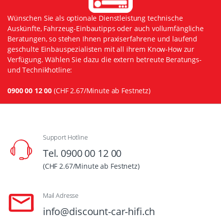
Wünschen Sie als optionale Dienstleistung technische
Auskünfte, Fahrzeug-Einbautipps oder auch vollumfängliche
Beratungen, so stehen Ihnen praxiserfahrene und laufend
geschulte Einbauspezialisten mit all ihrem Know-How zur
Verfügung. Wählen Sie dazu die extern betreute Beratungs-
und Technikhotline:
0900 00 12 00
(CHF 2.67/Minute ab Festnetz)
Support Hotline
Tel. 0900 00 12 00
(CHF 2.67/Minute ab Festnetz)
Mail Adresse
info@discount-car-hifi.ch