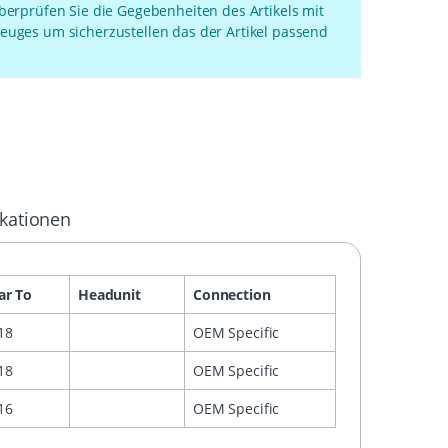
überprüfen Sie die Gegebenheiten des Artikels mit
euges um sicherzustellen das der Artikel passend
ikationen
ar To
Headunit
Connection
18
OEM Specific
18
OEM Specific
16
OEM Specific