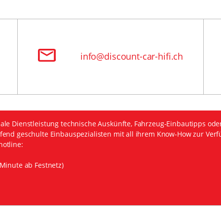
info@discount-car-hifi.ch
ale Dienstleistung technische Auskünfte, Fahrzeug-Einbautipps ode
fend geschulte Einbauspezialisten mit all ihrem Know-How zur Verf
otline:
Minute ab Festnetz)