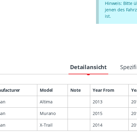
Hinweis: Bitte 
jenen des Fahrz
ist.
Detailansicht
Spezif
ufacturer
Model
Note
Year From
Ye
san
Altima
2013
20
san
Murano
2015
20
san
X-Trail
2014
20