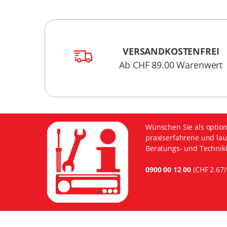
VERSANDKOSTENFREI
Ab CHF 89.00 Warenwert
Wünschen Sie als option
praxiserfahrene und lau
Beratungs- und Technikh
0900 00 12 00
(CHF 2.67/