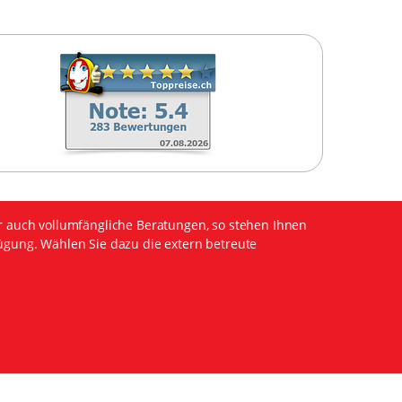
r auch vollumfängliche Beratungen, so stehen Ihnen
ügung. Wählen Sie dazu die extern betreute