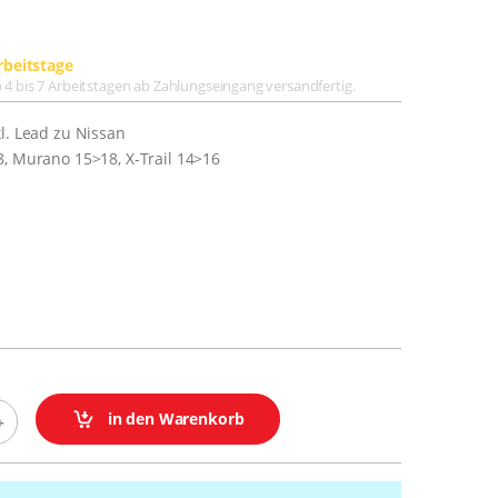
rbeitstage
lb 4 bis 7 Arbeitstagen ab Zahlungseingang versandfertig.
l. Lead zu Nissan
8, Murano 15>18, X-Trail 14>16
in den Warenkorb