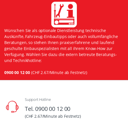
Wünschen Sie als optionale Dienstleistung technische
Auskünfte, Fahrzeug-Einbautipps oder auch vollumfängliche
Beratungen, so stehen Ihnen praxiserfahrene und laufend
geschulte Einbauspezialisten mit all ihrem Know-How zur
Verfügung. Wählen Sie dazu die extern betreute Beratungs-
und Technikhotline:
0900 00 12 00
(CHF 2.67/Minute ab Festnetz)
Support Hotline
Tel. 0900 00 12 00
(CHF 2.67/Minute ab Festnetz)