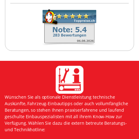
Wünschen Sie als optionale Dienstleistung technische
Auskünfte, Fahrzeug-Einbautipps oder auch vollumfängliche
Beratungen, so stehen Ihnen praxiserfahrene und laufend
geschulte Einbauspezialisten mit all ihrem Know-How zur
Verfügung. Wählen Sie dazu die extern betreute Beratungs-
und Technikhotline: