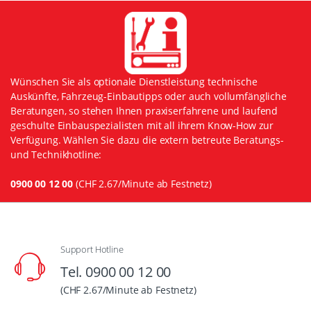
Wünschen Sie als optionale Dienstleistung technische
Auskünfte, Fahrzeug-Einbautipps oder auch vollumfängliche
Beratungen, so stehen Ihnen praxiserfahrene und laufend
geschulte Einbauspezialisten mit all ihrem Know-How zur
Verfügung. Wählen Sie dazu die extern betreute Beratungs-
und Technikhotline:
0900 00 12 00
(CHF 2.67/Minute ab Festnetz)
Support Hotline
Tel. 0900 00 12 00
(CHF 2.67/Minute ab Festnetz)