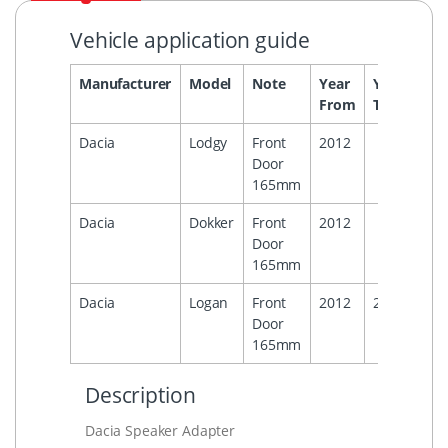
Vehicle application guide
Manufacturer
Model
Note
Year
Year
Hea
From
To
Dacia
Lodgy
Front
2012
Door
165mm
Dacia
Dokker
Front
2012
Door
165mm
Dacia
Logan
Front
2012
2016
Door
165mm
Description
Dacia Speaker Adapter